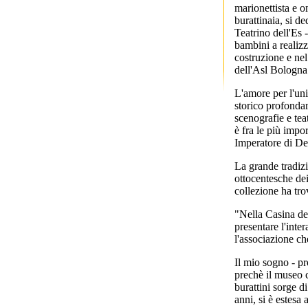
marionettista e o
burattinaia, si d
Teatrino dell'Es -
bambini a realizz
costruzione e nel 
dell'Asl Bologna 
L'amore per l'uni
storico profondam
scenografie e tea
è fra le più impo
Imperatore di Det
La grande tradizi
ottocentesche dei
collezione ha tro
"Nella Casina del
presentare l'inte
l'associazione ch
Il mio sogno - pr
prechè il museo co
burattini sorge d
anni, si è estesa