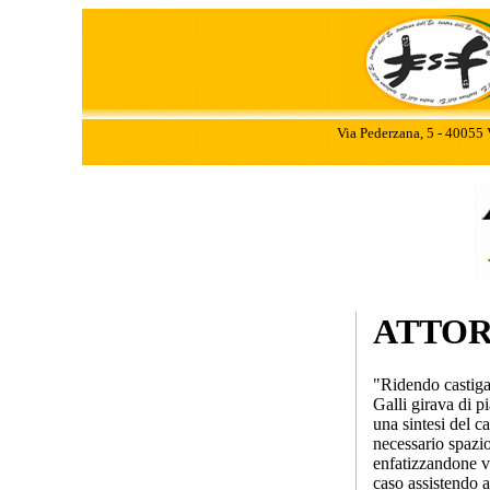
Via Pederzana, 5 - 40055 
ATTOR
"Ridendo castigat
Galli girava di p
una sintesi del c
necessario spazio
enfatizzandone vi
caso assistendo a