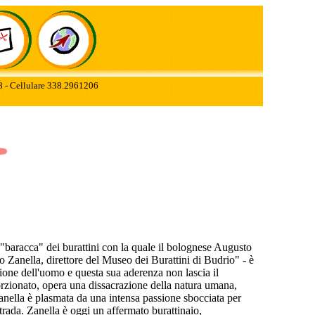
78 - Cellulare 338.2961206
 "baracca" dei burattini con la quale il bolognese Augusto
io Zanella, direttore del Museo dei Burattini di Budrio" - è
azione dell'uomo e questa sua aderenza non lascia il
porzionato, opera una dissacrazione della natura umana,
Zanella è plasmata da una intensa passione sbocciata per
trada. Zanella è oggi un affermato burattinaio,