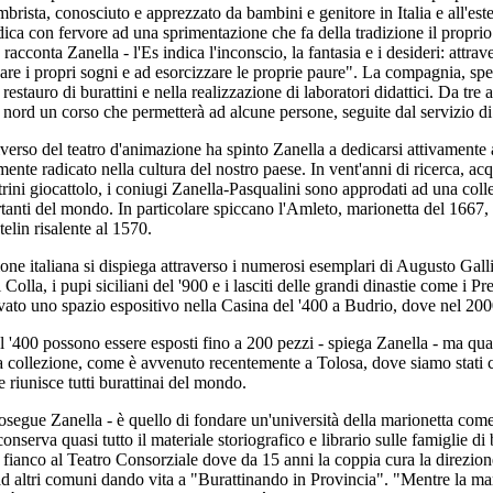
mbrista, conosciuto e apprezzato da bambini e genitore in Italia e all'est
edica con fervore ad una sprimentazione che fa della tradizione il propr
 racconta Zanella - l'Es indica l'inconscio, la fantasia e i desideri: attra
are i propri sogni e ad esorcizzare le proprie paure". La compagnia, sp
restauro di burattini e nella realizzazione di laboratori didattici. Da tre 
nord un corso che permetterà ad alcune persone, seguite dal servizio di 
verso del teatro d'animazione ha spinto Zanella a dedicarsi attivamente 
ente radicato nella cultura del nostro paese. In vent'anni di ricerca, acq
trini giocattolo, i coniugi Zanella-Pasqualini sono approdati ad una co
rtanti del mondo. In particolare spiccano l'Amleto, marionetta del 1667
elin risalente al 1570.
one italiana si dispiega attraverso i numerosi esemplari di Augusto Galli,
 Colla, i pupi siciliani del '900 e i lasciti delle grandi dinastie come i 
vato uno spazio espositivo nella Casina del '400 a Budrio, dove nel 2000
 '400 possono essere esposti fino a 200 pezzi - spiega Zanella - ma qua
ra collezione, come è avvenuto recentemente a Tolosa, dove siamo stati ch
e riunisce tutti burattinai del mondo.
osegue Zanella - è quello di fondare un'università della marionetta com
nserva quasi tutto il materiale storiografico e librario sulle famiglie di b
i fianco al Teatro Consorziale dove da 15 anni la coppia cura la direzion
 ad altri comuni dando vita a "Burattinando in Provincia". "Mentre la mari