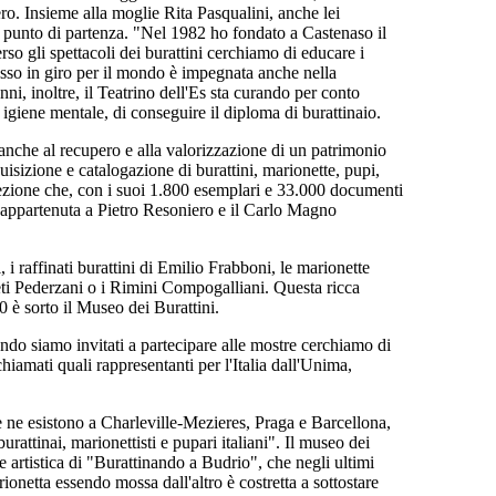
ero. Insieme alla moglie Rita Pasqualini, anche lei
io punto di partenza. "Nel 1982 ho fondato a Castenaso il
verso gli spettacoli dei burattini cerchiamo di educare i
esso in giro per il mondo è impegnata anche nella
anni, inoltre, il Teatrino dell'Es sta curando per conto
igiene mentale, di conseguire il diploma di burattinaio.
anche al recupero e alla valorizzazione di un patrimonio
uisizione e catalogazione di burattini, marionette, pupi,
llezione che, con i suoi 1.800 esemplari e 33.000 documenti
, appartenuta a Pietro Resoniero e il Carlo Magno
 i raffinati burattini di Emilio Frabboni, le marionette
Preti Pederzani o i Rimini Compogalliani. Questa ricca
 è sorto il Museo dei Burattini.
ndo siamo invitati a partecipare alle mostre cerchiamo di
iamati quali rappresentanti per l'Italia dall'Unima,
e ne esistono a Charleville-Mezieres, Praga e Barcellona,
urattinai, marionettisti e pupari italiani". Il museo dei
e artistica di "Burattinando a Budrio", che negli ultimi
onetta essendo mossa dall'altro è costretta a sottostare