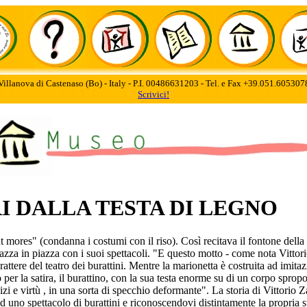
Villanova di Castenaso (Bo) - Italy - P.I. 00486631203 - Tel. e Fax +39.051.60530
Scrivici!
I DALLA TESTA DI LEGNO
 mores" (condanna i costumi con il riso). Così recitava il fontone della
iazza in piazza con i suoi spettacoli. "E questo motto - come nota Vittor
arattere del teatro dei burattini. Mentre la marionetta è costruita ad imit
 per la satira, il burattino, con la sua testa enorme su di un corpo spro
zi e virtù , in una sorta di specchio deformante". La storia di Vittorio 
d uno spettacolo di burattini e riconoscendovi distintamente la propria s