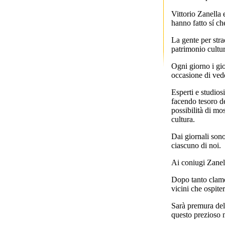
Vittorio Zanella 
hanno fatto sí ch
La gente per stra
patrimonio cultur
Ogni giorno i gio
occasione di vede
Esperti e studios
facendo tesoro del
possibilità di mo
cultura.
Dai giornali sono
ciascuno di noi.
Ai coniugi Zanell
Dopo tanto clamor
vicini che ospite
Sarà premura dell
questo prezioso m