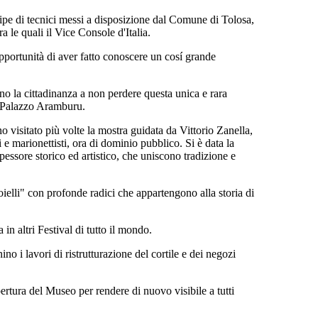
quipe di tecnici messi a disposizione dal Comune di Tolosa,
a le quali il Vice Console d'Italia.
opportunità di aver fatto conoscere un cosí grande
no la cittadinanza a non perdere questa unica e rara
l Palazzo Aramburu.
o visitato più volte la mostra guidata da Vittorio Zanella,
i e marionettisti, ora di dominio pubblico. Si è data la
pessore storico ed artistico, che uniscono tradizione e
ioielli" con profonde radici che appartengono alla storia di
n altri Festival di tutto il mondo.
 i lavori di ristrutturazione del cortile e dei negozi
rtura del Museo per rendere di nuovo visibile a tutti