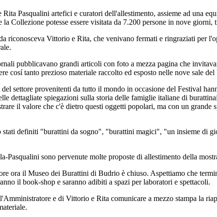
e Rita Pasqualini artefici e curatori dell'allestimento, assieme ad una e
e la Collezione potesse essere visitata da 7.200 persone in nove giorni, tr
da riconosceva Vittorio e Rita, che venivano fermati e ringraziati per l'
ale.
rnali pubblicavano grandi articoli con foto a mezza pagina che invitava
re cosí tanto prezioso materiale raccolto ed esposto nelle nove sale de
i del settore provenitenti da tutto il mondo in occasione del Festival hann
le dettagliate spiegazioni sulla storia delle famiglie italiane di burattina
strare il valore che c'è dietro questi oggetti popolari, ma con un grande s
 stati definiti "burattini da sogno", "burattini magici", "un insieme di g
a-Pasqualini sono pervenute molte proposte di allestimento della mostra i
e ora il Museo dei Burattini di Budrio è chiuso. Aspettiamo che terminino
ranno il book-shop e saranno adibiti a spazi per laboratori e spettacoli.
'Amministratore e di Vittorio e Rita comunicare a mezzo stampa la riape
ateriale.