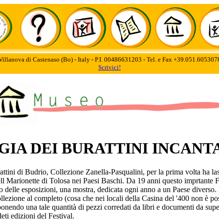
Villanova di Castenaso (Bo) - Italy - P.I. 00486631203 - Tel. e Fax +39.051.60530
Scrivici!
GIA DEI BURATTINI INCANT
tini di Budrio, Collezione Zanella-Pasqualini, per la prima volta ha lascia
ll Marionette di Tolosa nei Paesi Baschi. Da 19 anni questo imprtante Fes
o delle esposizioni, una mostra, dedicata ogni anno a un Paese diverso. Per
lezione al completo (cosa che nei locali della Casina del '400 non è poss
nendo una tale quantità di pezzi corredati da libri e documenti da superar
eti edizioni del Festival.