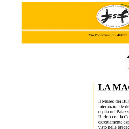
Via Pederzana, 5 - 40055 
LA MA
Il Museo dei Burat
Internazionale de
ospita nel Palazz
Budrio con la Col
egregiamente espo
visto nelle preced