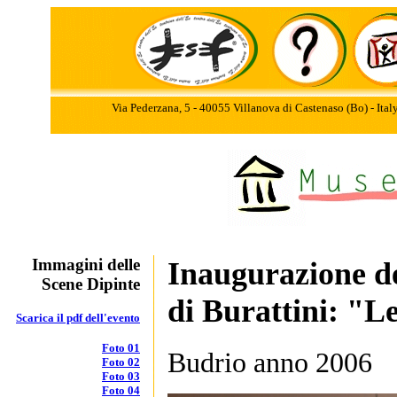
Via Pederzana, 5 - 40055 Villanova di Castenaso (Bo) - Ita
Immagini delle
Inaugurazione de
Scene Dipinte
di Burattini: "L
Scarica il pdf dell'evento
Foto 01
Budrio anno 2006
Foto 02
Foto 03
Foto 04