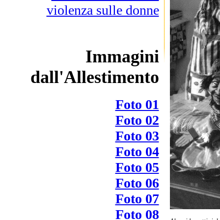
violenza sulle donne
Immagini
dall'Allestimento
Foto 01
Foto 02
Foto 03
Foto 04
Foto 05
Foto 06
Foto 07
Foto 08