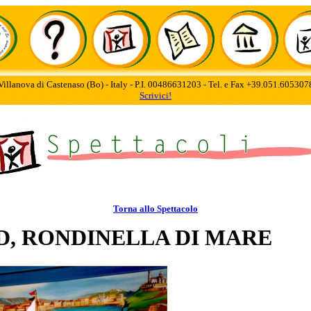
Villanova di Castenaso (Bo) - Italy - P.I. 00486631203 - Tel. e Fax +39.051.60530
Scrivici!
Torna allo Spettacolo
D, RONDINELLA DI MARE