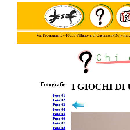
Via Pederzana, 5 - 40055 Villanova di Castenaso (Bo) - Ita
Fotografie
I GIOCHI DI
Foto 01
Foto 02
Foto 03
Foto 04
Foto 05
Foto 06
Foto 07
Foto 08