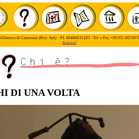
Villanova di Castenaso (Bo) - Italy - P.I. 00486631203 - Tel. e Fax +39.051.60530
Scrivici!
HI DI UNA VOLTA