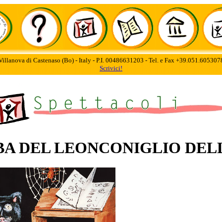
Villanova di Castenaso (Bo) - Italy - P.I. 00486631203 - Tel. e Fax +39.051.60530
Scrivici!
BA DEL LEONCONIGLIO DEL