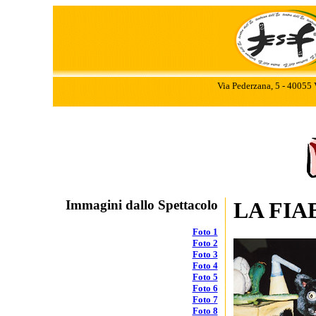
Via Pederzana, 5 - 40055 
Immagini dallo Spettacolo
LA FIA
Foto 1
Foto 2
Foto 3
Foto 4
Foto 5
Foto 6
Foto 7
Foto 8