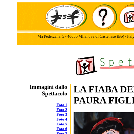
Via Pederzana, 5 - 40055 Villanova di Castenaso (Bo) - Ita
Immagini dallo
LA FIABA D
Spettacolo
PAURA FIGL
Foto 1
Foto 2
Foto 3
Foto 4
Foto 5
Foto 6
Foto 7