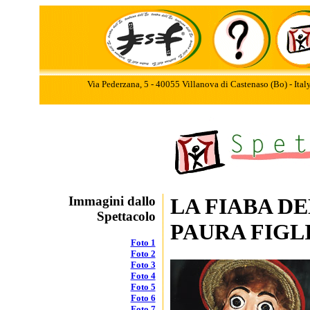
Via Pederzana, 5 - 40055 Villanova di Castenaso (Bo) - Ita
Immagini dallo
LA FIABA D
Spettacolo
PAURA FIGL
Foto 1
Foto 2
Foto 3
Foto 4
Foto 5
Foto 6
Foto 7