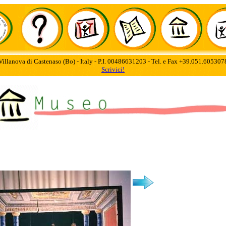
Villanova di Castenaso (Bo) - Italy - P.I. 00486631203 - Tel. e Fax +39.051.60530
Scrivici!
O