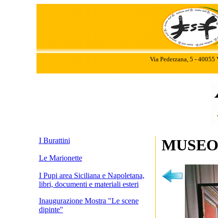
Via Pederzana, 5 - 40055 
I Burattini
MUSE
Le Marionette
I Pupi area Siciliana e Napoletana,
libri, documenti e materiali esteri
Inaugurazione Mostra "Le scene
dipinte"