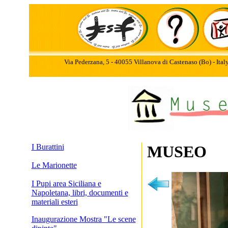
Via Pederzana, 5 - 40055 Villanova di Castenaso (Bo) - Ita
I Burattini
MUSEO
Le Marionette
I Pupi area Siciliana e
Napoletana, libri, documenti e
materiali esteri
Inaugurazione Mostra "Le scene