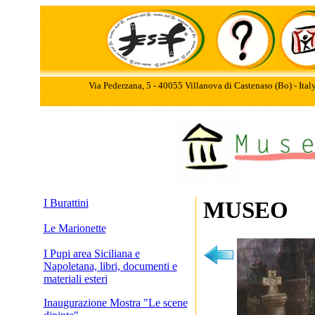
Via Pederzana, 5 - 40055 Villanova di Castenaso (Bo) - Ita
I Burattini
MUSEO
Le Marionette
I Pupi area Siciliana e
Napoletana, libri, documenti e
materiali esteri
Inaugurazione Mostra "Le scene