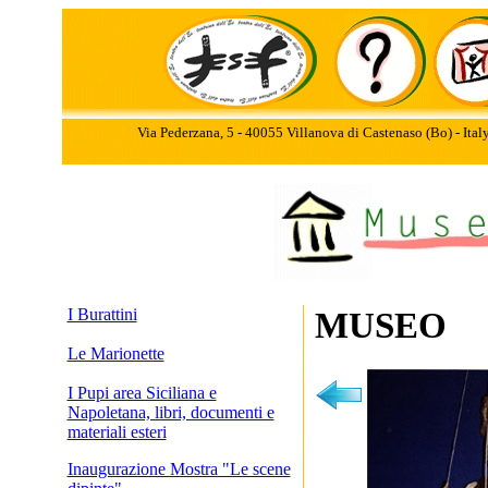
Via Pederzana, 5 - 40055 Villanova di Castenaso (Bo) - Ita
I Burattini
MUSEO
Le Marionette
I Pupi area Siciliana e
Napoletana, libri, documenti e
materiali esteri
Inaugurazione Mostra "Le scene