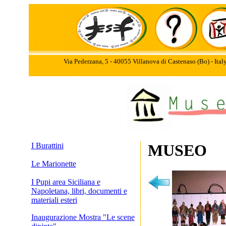
Via Pederzana, 5 - 40055 Villanova di Castenaso (Bo) - Ita
I Burattini
MUSEO
Le Marionette
I Pupi area Siciliana e
Napoletana, libri, documenti e
materiali esteri
Inaugurazione Mostra "Le scene