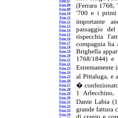
Foto 07
(Ferrara 1768, 
Foto 08
Foto 09
'700 e i primi
Foto 10
Foto 11
importante a
Foto 12
Foto 13
passaggio del 
Foto 14
Foto 15
rispecchia l'
Foto 16
compagnia ha a
Foto 17
Foto 18
Brighella appar
Foto 19
Foto 20
1768/1844) e d
Foto 21
Foto 22
Estremamente im
Foto 23
Foto 24
al Pittaluga, 
Foto 25
Foto 26
� confezionato
Foto 27
Foto 28
1 Arlecchino, 
Foto 29
Foto 30
Dante Labia (1
Foto 31
Foto 32
grande fattura 
Foto 33
Foto 34
di cranio e cor