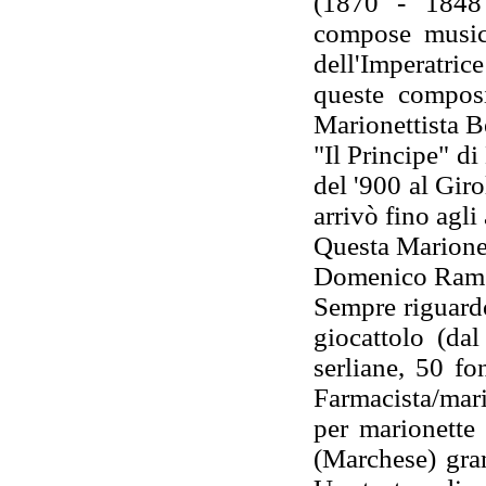
(1870 - 1848
compose musich
dell'Imperatri
queste composi
Marionettista B
"Il Principe" d
del '900 al Gir
arrivò fino agli
Questa Marionet
Domenico Rame,
Sempre riguard
giocattolo (da
serliane, 50 fo
Farmacista/mari
per marionette
(Marchese) gran