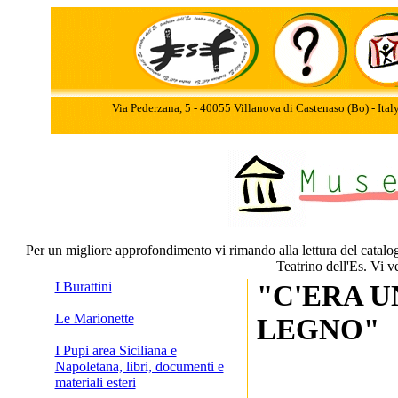
Via Pederzana, 5 - 40055 Villanova di Castenaso (Bo) - Ita
Per un migliore approfondimento vi rimando alla lettura del catalo
Teatrino dell'Es. Vi v
I Burattini
"C'ERA U
Le Marionette
LEGNO"
I Pupi area Siciliana e
Napoletana, libri, documenti e
materiali esteri