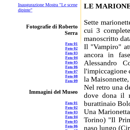
LE MARION
Inaugurazione Mostra "Le scene
dipinte"
Sette marionet
Fotografie di Roberto
cui 3 complet
Serra
manoscritto da
Foto 01
Il "Vampiro" at
Foto 02
Foto 03
ancora in fas
Foto 04
Alessandro C
Foto 05
Foto 06
l'impiccagione 
Foto 07
Foto 08
la Maisonnette,
Foto 09
Nel retro una d
Immagini del Museo
dove dona il 
burattinaio Bol
Foto 01
Foto 02
Una Marionetta
Foto 03
Foto 04
Torino) "Il Pri
Foto 05
Foto 06
naso lungo (Ci