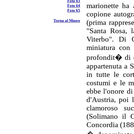
Foto 63
marionette ha 
Foto 64
Foto 65
copione autogra
Torna al Museo
(prima rapprese
"Santa Rosa, l
Viterbo". Di 
miniatura con 
profondit� di 
appartenuta a 
in tutte le co
costumi e le m
ebbe l'onore di
d'Austria, poi
clamoroso su
(Solimano il 
Concordia (1882