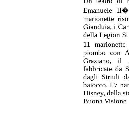
Un teatro di m
Emanuele II�
marionette ris
Gianduia, i Cara
della Legion Str
11 marionette
piombo con Ar
Graziano, il 
fabbricate da S
dagli Striuli 
baiocco. I 7 na
Disney, della st
Buona Visione