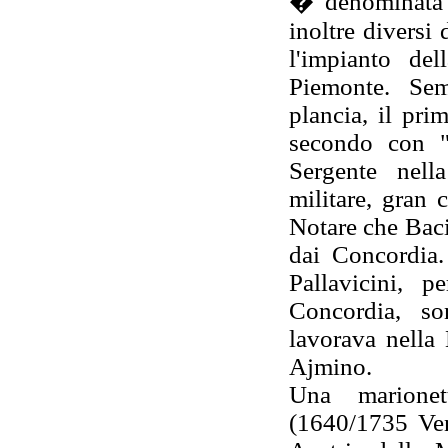
� denominata "
inoltre diversi
l'impianto de
Piemonte. Se
plancia, il pr
secondo con "
Sergente nell
militare, gran
Notare che Baci
dai Concordia.
Pallavicini, p
Concordia, so
lavorava nella 
Ajmino.
Una marion
(1640/1735 Vene