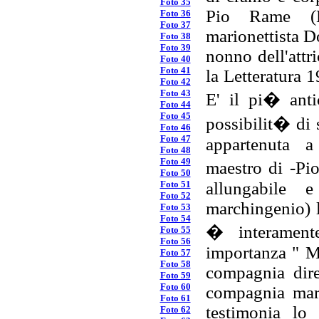
Foto 35
Pio Rame (L
Foto 36
Foto 37
marionettista 
Foto 38
Foto 39
nonno dell'att
Foto 40
Foto 41
la Letteratura 1
Foto 42
Foto 43
E' il pi� anti
Foto 44
Foto 45
possibilit� di 
Foto 46
Foto 47
appartenuta 
Foto 48
Foto 49
maestro di -Pi
Foto 50
Foto 51
allungabile e
Foto 52
marchingenio) l
Foto 53
Foto 54
� interamente
Foto 55
Foto 56
importanza " M
Foto 57
Foto 58
compagnia dire
Foto 59
Foto 60
compagnia mari
Foto 61
testimonia lo 
Foto 62