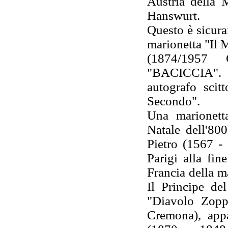
Austria della 
Hanswurt.
Questo è sicura
marionetta "Il 
(1874/1957 
"BACICCIA". S
autografo scit
Secondo".
Una marionett
Natale dell'800
Pietro (1567 - 
Parigi alla fin
Francia della m
Il Principe de
"Diavolo Zopp
Cremona), appa