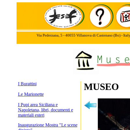
Via Pederzana, 5 - 40055 Villanova di Castenaso (Bo) - Ita
I Burattini
MUSEO
Le Marionette
I Pupi area Siciliana e
Napoletana, libri, documenti e
materiali esteri
Inaugurazione Mostra "Le scene