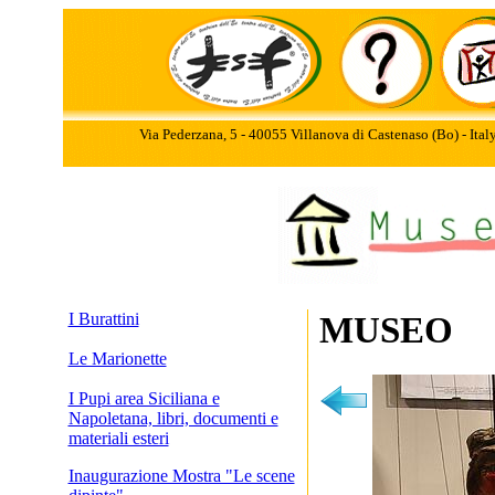
Via Pederzana, 5 - 40055 Villanova di Castenaso (Bo) - Ita
I Burattini
MUSEO
Le Marionette
I Pupi area Siciliana e
Napoletana, libri, documenti e
materiali esteri
Inaugurazione Mostra "Le scene