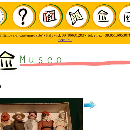
Villanova di Castenaso (Bo) - Italy - P.I. 00486631203 - Tel. e Fax +39.051.60530
Scrivici!
O