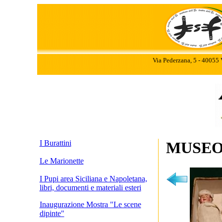
Via Pederzana, 5 - 40055 
I Burattini
MUSE
Le Marionette
I Pupi area Siciliana e Napoletana,
libri, documenti e materiali esteri
Inaugurazione Mostra "Le scene
dipinte"